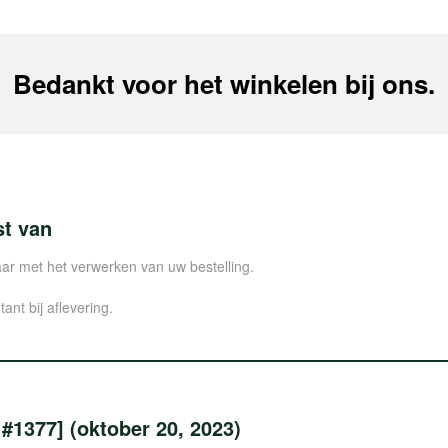
Bedankt voor het winkelen bij ons.
st van
aar met het verwerken van uw bestelling.
ant bij aflevering.
 #1377] (oktober 20, 2023)