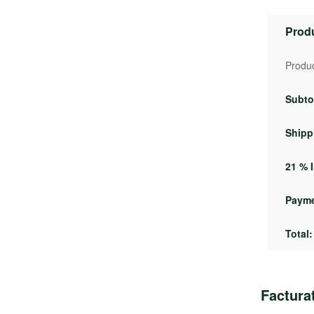
Prod
Produc
Subto
Shipp
21 % I
Payme
Total:
Factura