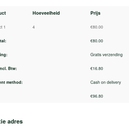
uct
Hoeveelheid
Prijs
t 1
4
€
80.00
tal:
€
80.00
ing:
Gratis verzending
ncl. Btw:
€
16.80
nt method:
Cash on delivery
€
96.80
tie adres