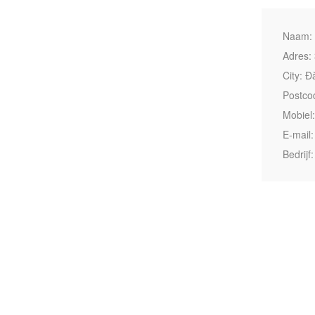
Naam: 
Adres:
City: 
Postco
Mobiel
E-mail
Bedrijf: