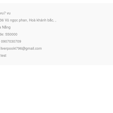
vu7 vu
 36 Vũ ngọc phan, Hoà khánh bắc, ,
Đà Nẵng
de: 550000
: 0907030709
: liverpool4796@gmail.com
 test