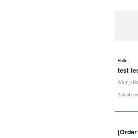
Hallo,
test te
We zijn kl
Betaal cont
[Order